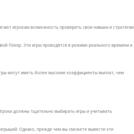
длагают игрокам возможность проверить свои навыки и стратегии
ивой Покер. Эти игры проводятся в режиме реального времени и
игры могут иметь более высокие коэффициенты выплат, чем
 Игроки должны тщательно выбирать игры и учитывать
ыигрышей. Однако, прежде чем вы сможете вывести эти