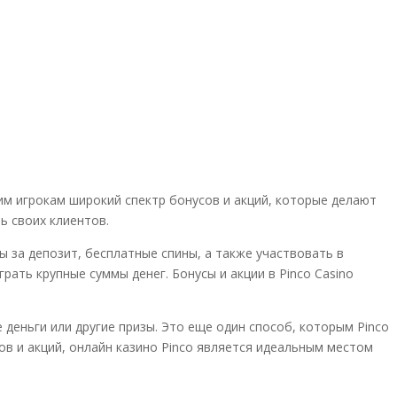
м игрокам широкий спектр бонусов и акций, которые делают
ь своих клиентов.
 за депозит, бесплатные спины, а также участвовать в
рать крупные суммы денег. Бонусы и акции в Pinco Casino
деньги или другие призы. Это еще один способ, которым Pinco
ов и акций, онлайн казино Pinco является идеальным местом