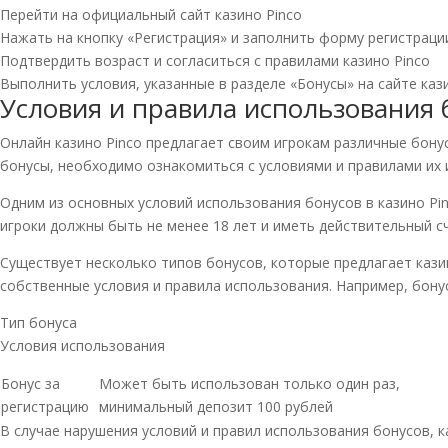
Перейти на официальный сайт казино Pinco
Нажать на кнопку «Регистрация» и заполнить форму регистраци
Подтвердить возраст и согласиться с правилами казино Pinco
Выполнить условия, указанные в разделе «Бонусы» на сайте каз
Условия и правила использования б
Онлайн казино Pinco предлагает своим игрокам различные бону
бонусы, необходимо ознакомиться с условиями и правилами их 
Одним из основных условий использования бонусов в казино Pin
игроки должны быть не менее 18 лет и иметь действительный сч
Существует несколько типов бонусов, которые предлагает казин
собственные условия и правила использования. Например, бонус
Тип бонуса
Условия использования
Бонус за
Может быть использован только один раз,
регистрацию
минимальный депозит 100 рублей
В случае нарушения условий и правил использования бонусов, к