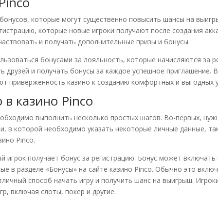
Pinco
 бонусов, которые могут существенно повысить шансы на выигр
гистрацию, которые новые игроки получают после создания акка
участвовать и получать дополнительные призы и бонусы.
льзоваться бонусами за лояльность, которые начисляются за рег
 друзей и получать бонусы за каждое успешное приглашение. Вс
ют приверженность казино к созданию комфортных и выгодных у
 в казино Pinco
необходимо выполнить несколько простых шагов. Во-первых, нуж
и, в которой необходимо указать некоторые личные данные, так
ино Pinco.
ый игрок получает бонус за регистрацию. Бонус может включать 
ые в разделе «Бонусы» на сайте казино Pinco. Обычно это вклю
 отличный способ начать игру и получить шанс на выигрыш. Игро
р, включая слоты, покер и другие.