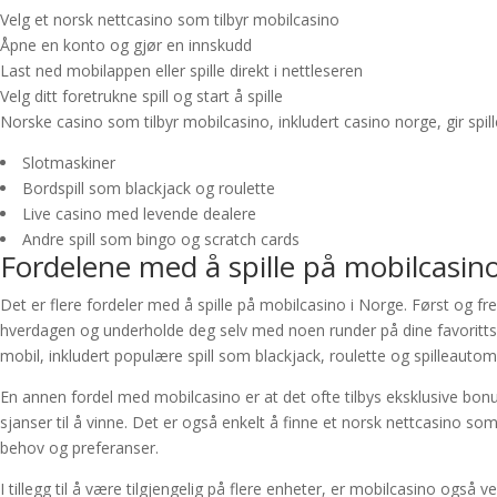
Velg et norsk nettcasino som tilbyr mobilcasino
Åpne en konto og gjør en innskudd
Last ned mobilappen eller spille direkt i nettleseren
Velg ditt foretrukne spill og start å spille
Norske casino som tilbyr mobilcasino, inkludert casino norge, gir spillere
Slotmaskiner
Bordspill som blackjack og roulette
Live casino med levende dealere
Andre spill som bingo og scratch cards
Fordelene med å spille på mobilcasin
Det er flere fordeler med å spille på mobilcasino i Norge. Først og fr
hverdagen og underholde deg selv med noen runder på dine favorittspill
mobil, inkludert populære spill som blackjack, roulette og spilleautom
En annen fordel med mobilcasino er at det ofte tilbys eksklusive bon
sjanser til å vinne. Det er også enkelt å finne et norsk nettcasino som 
behov og preferanser.
I tillegg til å være tilgjengelig på flere enheter, er mobilcasino også