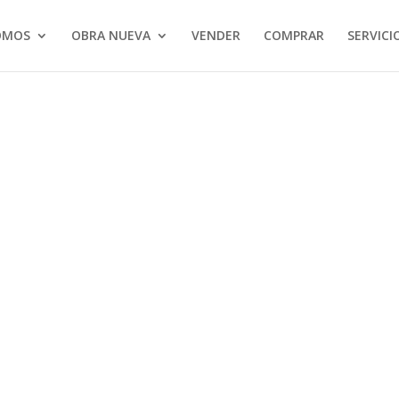
OMOS
OBRA NUEVA
VENDER
COMPRAR
SERVICI