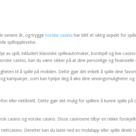
de senere år, og trygge
norske casino
har blitt et viktig aspekt for sp
nde spillopplevelse.
je av spill, inkludert klassiske spilleautomater, bordspill og live-casi
norske casino, kan du være sikker på at dine personlige og finansielle 
heten til å spille på mobilen. Dette gjør det enkelt å spille dine favor
r og kampanjer, som kan hjelpe deg å øke dine vinningsmuligheter og f
n eller nettbrett. Dette gjør det mulig for spillere å kunne spille på 
sk casino og norske casino. Disse casinoene tilbyr en rekke forskjellige
ettcasino. Deretter kan du laste ned en mobilapp eller spille direkt i 