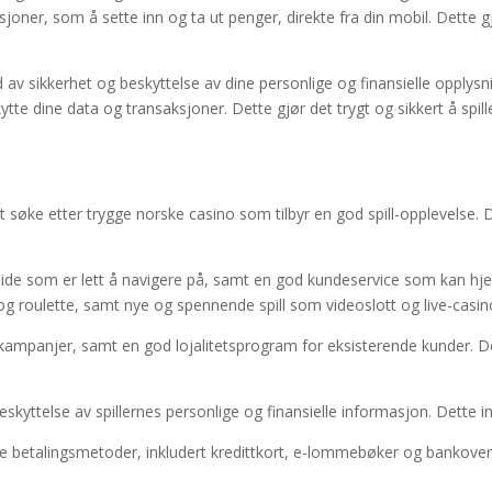
joner, som å sette inn og ta ut penger, direkte fra din mobil. Dette gj
ad av sikkerhet og beskyttelse av dine personlige og finansielle opplys
ytte dine data og transaksjoner. Dette gjør det trygt og sikkert å spil
øke etter trygge norske casino som tilbyr en god spill-opplevelse. De
side som er lett å navigere på, samt en god kundeservice som kan hje
ack og roulette, samt nye og spennende spill som videoslott og live-casin
 kampanjer, samt en god lojalitetsprogram for eksisterende kunder. D
skyttelse av spillernes personlige og finansielle informasjon. Dette 
lige betalingsmetoder, inkludert kredittkort, e-lommebøker og bankover