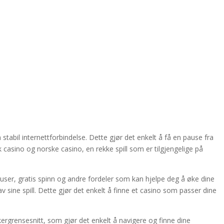
stabil internettforbindelse. Dette gjør det enkelt å få en pause fra
 casino og norske casino, en rekke spill som er tilgjengelige på
nuser, gratis spinn og andre fordeler som kan hjelpe deg å øke dine
av sine spill. Dette gjør det enkelt å finne et casino som passer dine
rukergrensesnitt, som gjør det enkelt å navigere og finne dine