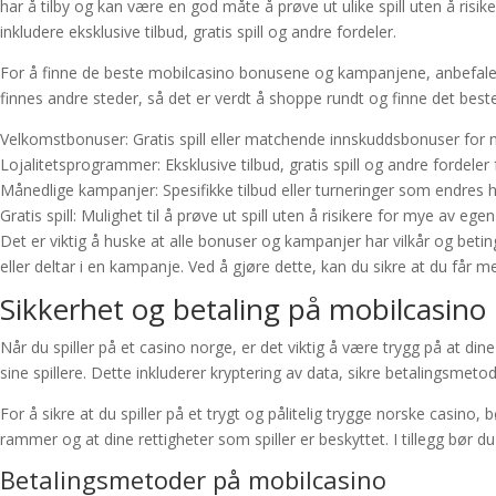
har å tilby og kan være en god måte å prøve ut ulike spill uten å ris
inkludere eksklusive tilbud, gratis spill og andre fordeler.
For å finne de beste mobilcasino bonusene og kampanjene, anbefales 
finnes andre steder, så det er verdt å shoppe rundt og finne det bes
Velkomstbonuser: Gratis spill eller matchende innskuddsbonuser for n
Lojalitetsprogrammer: Eksklusive tilbud, gratis spill og andre fordeler
Månedlige kampanjer: Spesifikke tilbud eller turneringer som endres
Gratis spill: Mulighet til å prøve ut spill uten å risikere for mye av ege
Det er viktig å huske at alle bonuser og kampanjer har vilkår og beti
eller deltar i en kampanje. Ved å gjøre dette, kan du sikre at du får 
Sikkerhet og betaling på mobilcasino
Når du spiller på et casino norge, er det viktig å være trygg på at d
sine spillere. Dette inkluderer kryptering av data, sikre betalingsmetod
For å sikre at du spiller på et trygt og pålitelig trygge norske casino
rammer og at dine rettigheter som spiller er beskyttet. I tillegg bør 
Betalingsmetoder på mobilcasino